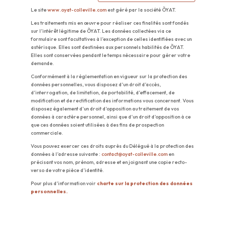
Le site
www.oyat-colleville.com
est géré par la société ÕYAT.
Les traitements mis en œuvre pour réaliser ces finalités sont fondés
sur l’intérêt légitime de ÕYAT. Les données collectées via ce
formulaire sont facultatives à l’exception de celles identifiées avec un
astérisque. Elles sont destinées aux personnels habilités de ÕYAT.
Elles sont conservées pendant le temps nécessaire pour gérer votre
demande.
Conformément à la réglementation en vigueur sur la protection des
données personnelles, vous disposez d’un droit d’accès,
d’interrogation, de limitation, de portabilité, d’effacement, de
modification et de rectification des informations vous concernant. Vous
disposez également d’un droit d’opposition au traitement de vos
données à caractère personnel, ainsi que d’un droit d’opposition à ce
que ces données soient utilisées à des fins de prospection
commerciale.
Vous pouvez exercer ces droits auprès du Délégué à la protection des
données à l’adresse suivante :
contact@oyat-colleville.com
en
précisant vos nom, prénom, adresse et en joignant une copie recto-
verso de votre pièce d’identité.
Pour plus d’information voir
charte sur la protection des données
personnelles.